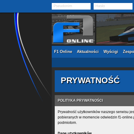
Pseudonim
Hasło
F1 Online
Aktualności
Wyścigi
Zespo
PRYWATNOŚĆ
POLITYKA PRYWATNOŚCI
Prywatność użytkowników naszego serwisu jest
pobieranych w momencie odwiedzin f1-online.p
podmiotom.
Dane użytkowników