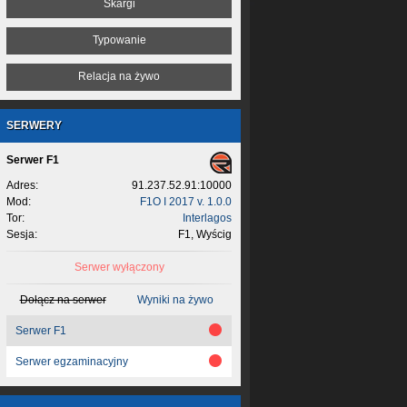
Skargi
Typowanie
Relacja na żywo
SERWERY
Serwer F1
Adres:
91.237.52.91:10000
Mod:
F1O I 2017 v. 1.0.0
Tor:
Interlagos
Sesja:
F1, Wyścig
Serwer wyłączony
Dołącz na serwer
Wyniki na żywo
Serwer F1
Serwer egzaminacyjny