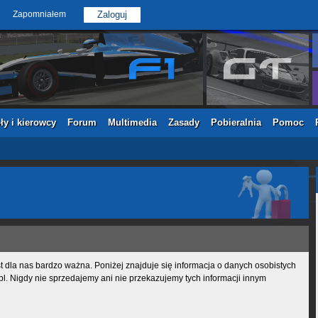
Zapomniałem
ły i kierowcy
Forum
Multimedia
Zasady
Pobieralnia
Pomoc
 dla nas bardzo ważna. Poniżej znajduje się informacja o danych osobistych
l. Nigdy nie sprzedajemy ani nie przekazujemy tych informacji innym