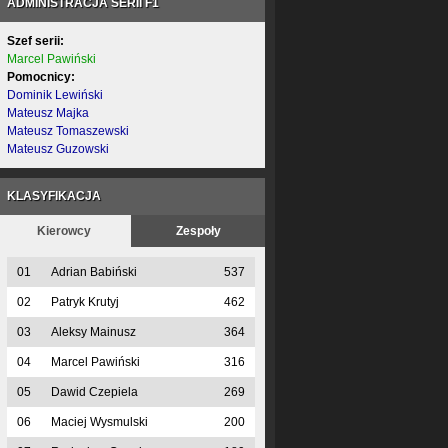
ADMINISTRACJA SERII F1
Szef serii:
Marcel Pawiński
Pomocnicy:
Dominik Lewiński
Mateusz Majka
Mateusz Tomaszewski
Mateusz Guzowski
KLASYFIKACJA
Kierowcy
Zespoły
01
Adrian Babiński
537
02
Patryk Krutyj
462
03
Aleksy Mainusz
364
04
Marcel Pawiński
316
05
Dawid Czepiela
269
06
Maciej Wysmulski
200