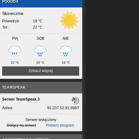
POGODA
Słonecznie
Powietrze:
19 °C
Tor:
22 °C
PIĄ
SOB
NIE
22 °C
20 °C
18 °C
Zobacz więcej
TEAMSPEAK
Serwer TeamSpeak 3
Adres:
91.237.52.91:9987
Serwer wyłączony
Dołącz na serwer
Pobierz program