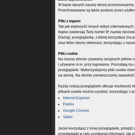
W bazie danych naszej strony przechowujemy num
Przechowywane są także podane przez użytkow
Pliki z logami
Tak jak większość innych witryn internetowych
logów zawierają Twój numer IP, nazwę sieciową
Dialog), przeglądarkę, z której korzystasz (na p
oraz które strony otwierasz, korzystając z nasz
Pliki cookie
Na naszej stronie używamy sesyjnych plików 
i używane m.in. przy logowaniu. Pozostają na
przeglądarki. Wykorzystujemy pliki cookie rów
na stronę. Na stronie zamieszczamy zawartość 
Każdy rodzaj przeglądarki oferuje możliwość b
plikami cookie można uzyskać, korzystając z p
Internet Explorer
Firefox
Google Chrome
Safari
Jeżeli korzystasz z innej przeglądarki, przejdź
przeglądarki w celu uzyskania informacji, jak 