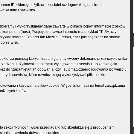
er IP, z którego użytkownik ostatni raz logował się na stronie.
nika imię i nazwisko.
 zbieramy i wykorzystujemy dane zawarte w plikach logów. Informacje z plików
 komputera (host), Twojego dostawcę Internetu (na przykład TP SA, czy
rzykład Internet Explorer lub Mozilla Firefox), czas jaki spędzasz na stronie
ego serwisu.
cookie, za pomocą których zapamiętujemy wybory dokonane przez użytkownika
 urządzeniu użytkownika do czasu wylogowania z serwisu lub zamknięcia
nież do "zapamiętania" logowania, czyli automatycznego logowania po wejściu
innych serwisów, które również mogą wykorzystywać pliki cookie.
lokowania i kasowania plików cookie. Więcej informacji na temat zarządzania
oniższych linków:
 do sekcji "Pomoc" Twojej przeglądarki lub skontaktuj się z producentem
zmienić ustawienia dotyczące cookies.