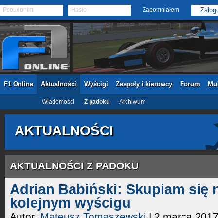
Pseudonim
Hasło
Zapomniałem
F1 Online
Aktualności
Wyścigi
Zespoły i kierowcy
Forum
Mul
Wiadomości
Z padoku
Archiwum
AKTUALNOŚCI
AKTUALNOŚCI Z PADOKU
Adrian Babiński: Skupiam się
kolejnym wyścigu
Autor:
Mateusz Tomaszewski
| 2 marca 201