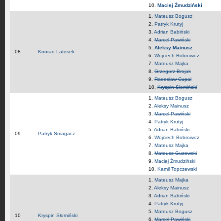
10.
Maciej Żmudziński
1.
Mateusz Bogusz
2.
Patryk Krutyj
3.
Adrian Babiński
4.
Marcel Pawiński
5.
Aleksy Mainusz
08
Konrad Latosek
6.
Wojciech Bobrowicz
7.
Mateusz Majka
8.
Grzegorz Brojak
9.
Radosław Cupał
10.
Kryspin Słomiński
1.
Mateusz Bogusz
2.
Aleksy Mainusz
3.
Marcel Pawiński
4.
Patryk Krutyj
5.
Adrian Babiński
09
Patryk Smagacz
6.
Wojciech Bobrowicz
7.
Mateusz Majka
8.
Mateusz Guzowski
9.
Maciej Żmudziński
10.
Kamil Topczewski
1.
Mateusz Majka
2.
Aleksy Mainusz
3.
Adrian Babiński
4.
Patryk Krutyj
5.
Mateusz Bogusz
10
Kryspin Słomiński
6.
Marcel Pawiński