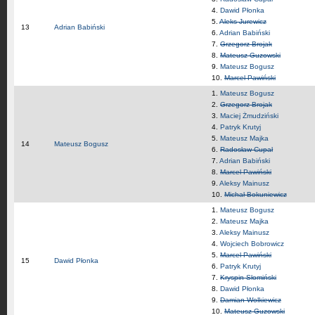
4.
Dawid Płonka
5.
Aleks Jurewicz
13
Adrian Babiński
6.
Adrian Babiński
7.
Grzegorz Brojak
8.
Mateusz Guzowski
9.
Mateusz Bogusz
10.
Marcel Pawiński
1.
Mateusz Bogusz
2.
Grzegorz Brojak
3.
Maciej Żmudziński
4.
Patryk Krutyj
5.
Mateusz Majka
14
Mateusz Bogusz
6.
Radosław Cupał
7.
Adrian Babiński
8.
Marcel Pawiński
9.
Aleksy Mainusz
10.
Michał Bokuniewicz
1.
Mateusz Bogusz
2.
Mateusz Majka
3.
Aleksy Mainusz
4.
Wojciech Bobrowicz
5.
Marcel Pawiński
15
Dawid Płonka
6.
Patryk Krutyj
7.
Kryspin Słomiński
8.
Dawid Płonka
9.
Damian Wolkiewicz
10.
Mateusz Guzowski