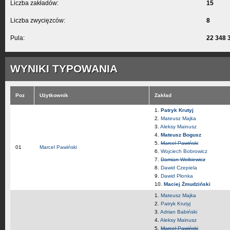
Liczba zakładów:
15
Liczba zwycięzców:
8
Pula:
22 348 
WYNIKI TYPOWANIA
Poz
Użytkownik
Zakład
1.
Patryk Krutyj
2.
Mateusz Majka
3.
Aleksy Mainusz
4.
Mateusz Bogusz
5.
Marcel Pawiński
01
Marcel Pawiński
6.
Wojciech Bobrowicz
7.
Damian Wolkiewicz
8.
Dawid Czepiela
9.
Dawid Płonka
10.
Maciej Żmudziński
1.
Mateusz Majka
2.
Patryk Krutyj
3.
Adrian Babiński
4.
Aleksy Mainusz
5.
Marcel Pawiński