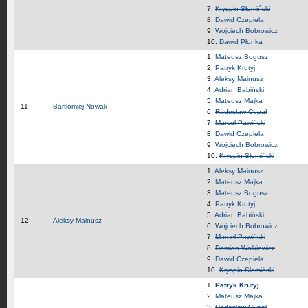
7.
Kryspin Słomiński
8.
Dawid Czepiela
9.
Wojciech Bobrowicz
10.
Dawid Płonka
1.
Mateusz Bogusz
2.
Patryk Krutyj
3.
Aleksy Mainusz
4.
Adrian Babiński
5.
Mateusz Majka
11
Bartłomiej Nowak
6.
Radosław Cupał
7.
Marcel Pawiński
8.
Dawid Czepiela
9.
Wojciech Bobrowicz
10.
Kryspin Słomiński
1.
Aleksy Mainusz
2.
Mateusz Majka
3.
Mateusz Bogusz
4.
Patryk Krutyj
5.
Adrian Babiński
12
Aleksy Mainusz
6.
Wojciech Bobrowicz
7.
Marcel Pawiński
8.
Damian Wolkiewicz
9.
Dawid Czepiela
10.
Kryspin Słomiński
1.
Patryk Krutyj
2.
Mateusz Majka
3.
Radosław Cupał