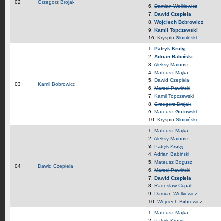
02
Grzegorz Brojak
6.
Damian Wolkiewicz
7.
Dawid Czepiela
8.
Wojciech Bobrowicz
9.
Kamil Topczewski
10.
Kryspin Słomiński
1.
Patryk Krutyj
2.
Adrian Babiński
3.
Aleksy Mainusz
4.
Mateusz Majka
5.
Dawid Czepiela
03
Kamil Bobrowicz
6.
Marcel Pawiński
7.
Kamil Topczewski
8.
Grzegorz Brojak
9.
Mateusz Guzowski
10.
Kryspin Słomiński
1.
Mateusz Majka
2.
Aleksy Mainusz
3.
Patryk Krutyj
4.
Adrian Babiński
5.
Mateusz Bogusz
04
Dawid Czepiela
6.
Marcel Pawiński
7.
Dawid Czepiela
8.
Radosław Cupał
9.
Damian Wolkiewicz
10.
Wojciech Bobrowicz
1.
Mateusz Majka
2.
Patryk Krutyj