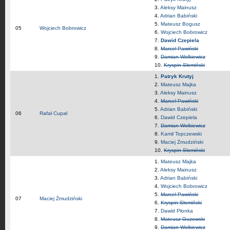
3.
Aleksy Mainusz
4.
Adrian Babiński
5.
Mateusz Bogusz
05
Wojciech Bobrowicz
6.
Wojciech Bobrowicz
7.
Dawid Czepiela
8.
Marcel Pawiński
9.
Damian Wolkiewicz
10.
Kryspin Słomiński
1.
Patryk Krutyj
2.
Mateusz Majka
3.
Aleksy Mainusz
4.
Marcel Pawiński
5.
Adrian Babiński
06
Rafał Cupał
6.
Dawid Czepiela
7.
Damian Wolkiewicz
8.
Kamil Topczewski
9.
Maciej Żmudziński
10.
Kryspin Słomiński
1.
Mateusz Majka
2.
Aleksy Mainusz
3.
Adrian Babiński
4.
Wojciech Bobrowicz
5.
Marcel Pawiński
07
Maciej Żmudziński
6.
Kryspin Słomiński
7.
Dawid Płonka
8.
Mateusz Guzowski
9.
Damian Wolkiewicz