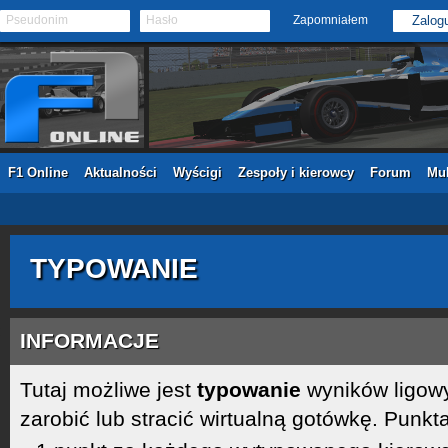
Pseudonim
Hasło
Zapomniałem
F1 Online
Aktualności
Wyścigi
Zespoły i kierowcy
Forum
Mul
TYPOWANIE
INFORMACJE
Tutaj możliwe jest
typowanie
wyników ligow
zarobić lub stracić wirtualną gotówkę. Punkta