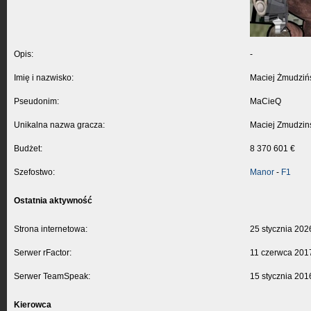
Opis:
-
Imię i nazwisko:
Maciej Żmudziń
Pseudonim:
MaCieQ
Unikalna nazwa gracza:
Maciej Zmudzin
Budżet:
8 370 601 €
Szefostwo:
Manor
-
F1
Ostatnia aktywność
Strona internetowa:
25 stycznia 202
Serwer rFactor:
11 czerwca 201
Serwer TeamSpeak:
15 stycznia 201
Kierowca