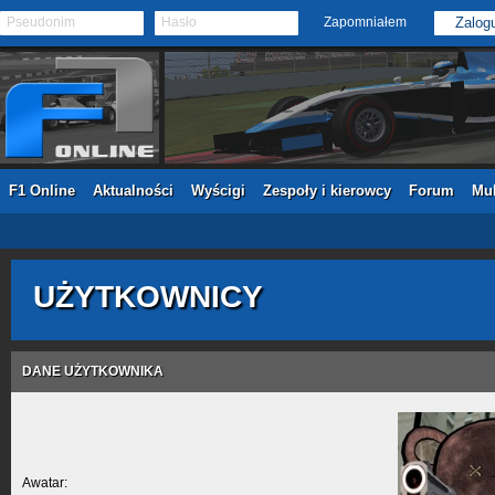
Pseudonim
Hasło
Zapomniałem
F1 Online
Aktualności
Wyścigi
Zespoły i kierowcy
Forum
Mul
UŻYTKOWNICY
DANE UŻYTKOWNIKA
Awatar: