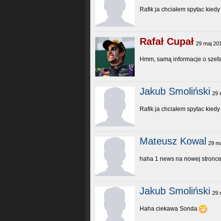
Rafik ja chciałem spytac kie
Rafał Cupał
29 maj 20
Hmm, samą informacje o szefa
Jakub Smoliński
29 
Rafik ja chciałem spytac kie
Mateusz Kowal
29 m
haha 1 news na nowej stronc
Jakub Smoliński
29 
Haha ciekawa Sonda