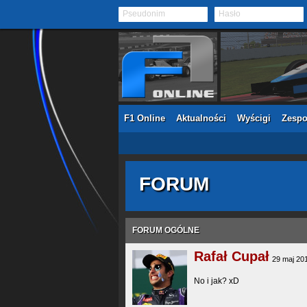
Pseudonim
Hasło
F1 Online
Aktualności
Wyścigi
Zespo
FORUM
FORUM OGÓLNE
Rafał Cupał
29 maj 20
No i jak? xD