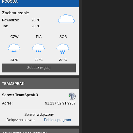
POGODA
Zachmurzenie
Powietrze:
20 °C
Tor:
20 °C
CZW
PIĄ
SOB
23 °C
22 °C
20 °C
Zobacz więcej
TEAMSPEAK
Serwer TeamSpeak 3
Adres:
91.237.52.91:9987
Serwer wyłączony
Dołącz na serwer
Pobierz program