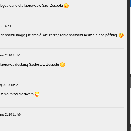
dy będa dane dla kierowców Szef Zespołu
10 18:51
ch teamu mogę już zrobić, ale zarządzanie teamami będzie nieco później.
maj 2010 18:51
dy kierowcy dostaną Szefostow Zespołu
aj 2010 18:54
e z moim zwiciestwem
maj 2010 18:55