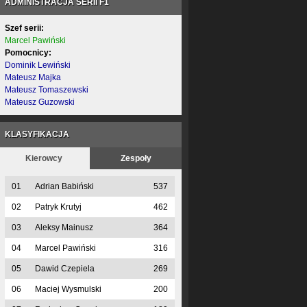
ADMINISTRACJA SERII F1
Szef serii:
Marcel Pawiński
Pomocnicy:
Dominik Lewiński
Mateusz Majka
Mateusz Tomaszewski
Mateusz Guzowski
KLASYFIKACJA
Kierowcy
Zespoły
01
Adrian Babiński
537
02
Patryk Krutyj
462
03
Aleksy Mainusz
364
04
Marcel Pawiński
316
05
Dawid Czepiela
269
06
Maciej Wysmulski
200