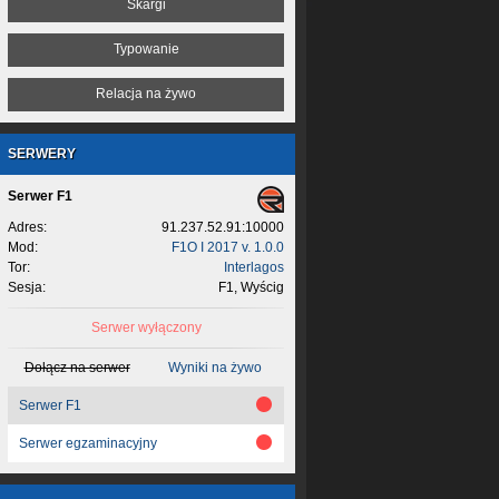
Skargi
Typowanie
Relacja na żywo
SERWERY
Serwer F1
Adres:
91.237.52.91:10000
Mod:
F1O I 2017 v. 1.0.0
Tor:
Interlagos
Sesja:
F1, Wyścig
Serwer wyłączony
Dołącz na serwer
Wyniki na żywo
Serwer F1
Serwer egzaminacyjny