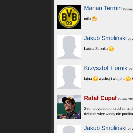
Marian Termin
29 maj
milo
Jakub Smoliński
29 
Ładna Stronka
Krzysztof Hornik
29
fajna
wystrój i wogóle
ż
Rafał Cupał
29 maj 20
Strona była robiona od zera,
działać, więc wtedy nie paniku
Jakub Smoliński
29 