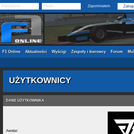
Pseudonim
Hasło
Zapomniałem
F1 Online
Aktualności
Wyścigi
Zespoły i kierowcy
Forum
Mul
UŻYTKOWNICY
DANE UŻYTKOWNIKA
Awatar: