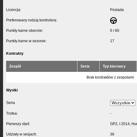
Licencja:
Posiada
Preferowany rodzaj kontrolera:
Punkty karne obecnie:
0 / 60
Punkty karne w sezonie:
17
Kontrakty
Zespół
Seria
Typ kierowcy
Brak kontraktów z zespołami
Wyniki
Seria
Trofea:
-
Pierwszy start:
GP2, I 2014, Hu
Udziały w sesjach:
36