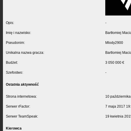
Opis:
-
Imię i nazwisko:
Bartłomiej Maci
Pseudonim:
Mlody2900
Unikalna nazwa gracza:
Bartlomiej Maci
Budżet:
3 050 000 €
Szefostwo:
-
Ostatnia aktywność
Strona internetowa:
10 października
Serwer rFactor:
7 maja 2017 19
Serwer TeamSpeak:
19 kwietnia 201
Kierowca