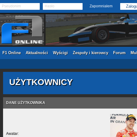
Pseudonim
Hasło
Zapomniałem
F1 Online
Aktualności
Wyścigi
Zespoły i kierowcy
Forum
Mul
UŻYTKOWNICY
DANE UŻYTKOWNIKA
Awatar: