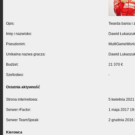
Opis:
Twarda bania i z
Imię i nazwisko:
Dawid Łukaszu
Pseudonim:
MultiGameWorl
Unikalna nazwa gracza:
Dawid Lukaszu
Budżet:
21 370 €
Szefostwo:
-
Ostatnia aktywność
Strona internetowa:
5 kwietnia 2021
Serwer rFactor:
1 maja 2017 19
Serwer TeamSpeak:
2 grudnia 2016 
Kierowca