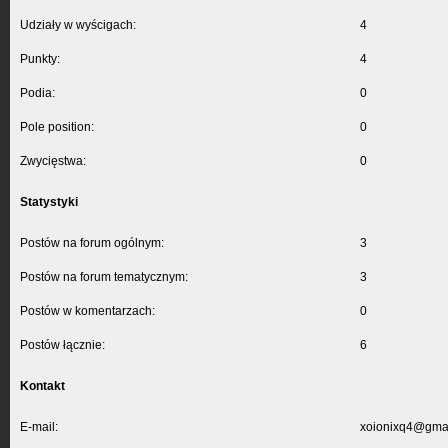
Udziały w wyścigach:
4
Punkty:
4
Podia:
0
Pole position:
0
Zwycięstwa:
0
Statystyki
Postów na forum ogólnym:
3
Postów na forum tematycznym:
3
Postów w komentarzach:
0
Postów łącznie:
6
Kontakt
E-mail:
xoionixq4@gma