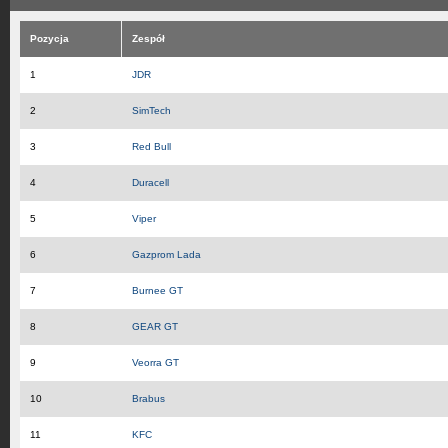
Pozycja
Zespół
1
JDR
2
SimTech
3
Red Bull
4
Duracell
5
Viper
6
Gazprom Lada
7
Burnee GT
8
GEAR GT
9
Veorra GT
10
Brabus
11
KFC