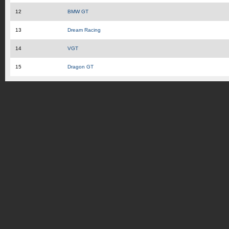
12
BMW GT
13
Dream Racing
14
VGT
15
Dragon GT