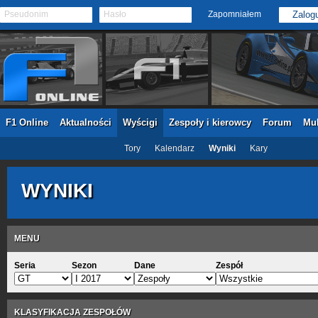
Pseudonim
Hasło
Zapomniałem
F1 Online
Aktualności
Wyścigi
Zespoły i kierowcy
Forum
Mul
Tory
Kalendarz
Wyniki
Kary
WYNIKI
MENU
Seria
Sezon
Dane
Zespół
KLASYFIKACJA ZESPOŁÓW