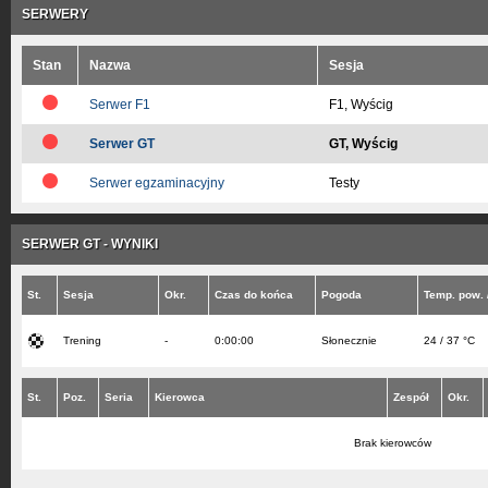
SERWERY
Stan
Nazwa
Sesja
Serwer F1
F1, Wyścig
Serwer GT
GT, Wyścig
Serwer egzaminacyjny
Testy
SERWER GT - WYNIKI
St.
Sesja
Okr.
Czas do końca
Pogoda
Temp. pow. /
Trening
-
0:00:00
Słonecznie
24 / 37 °C
St.
Poz.
Seria
Kierowca
Zespół
Okr.
Brak kierowców