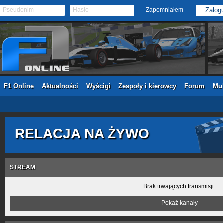
Pseudonim
Hasło
Zapomniałem
F1 Online
Aktualności
Wyścigi
Zespoły i kierowcy
Forum
Mul
RELACJA NA ŻYWO
STREAM
Brak trwających transmisji.
Pokaż kanały