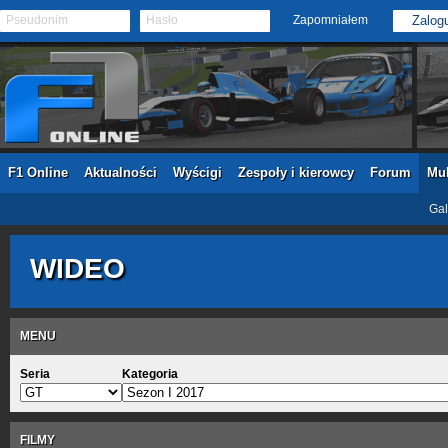
Pseudonim
Hasło
Zapomniałem
F1 Online
Aktualności
Wyścigi
Zespoły i kierowcy
Forum
Mul
Gal
WIDEO
MENU
Seria
Kategoria
FILMY