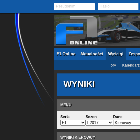
Pseudonim
Hasło
F1 Online
Aktualności
Wyścigi
Zespo
Tory
Kalendarz
WYNIKI
MENU
Seria
Sezon
Dane
WYNIKI KIEROWCY