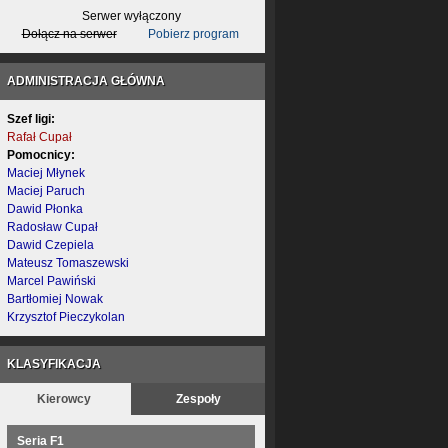
Serwer wyłączony
Dołącz na serwer
Pobierz program
ADMINISTRACJA GŁÓWNA
Szef ligi:
Rafał Cupał
Pomocnicy:
Maciej Młynek
Maciej Paruch
Dawid Płonka
Radosław Cupał
Dawid Czepiela
Mateusz Tomaszewski
Marcel Pawiński
Bartłomiej Nowak
Krzysztof Pieczykolan
KLASYFIKACJA
Kierowcy
Zespoły
Seria F1