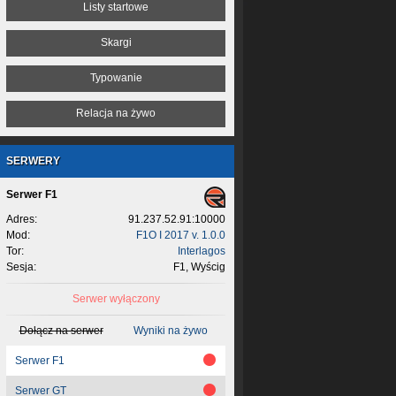
Listy startowe
Skargi
Typowanie
Relacja na żywo
SERWERY
Serwer F1
Adres:
91.237.52.91:10000
Mod:
F1O I 2017 v. 1.0.0
Tor:
Interlagos
Sesja:
F1, Wyścig
Serwer wyłączony
Dołącz na serwer
Wyniki na żywo
Serwer F1
Serwer GT