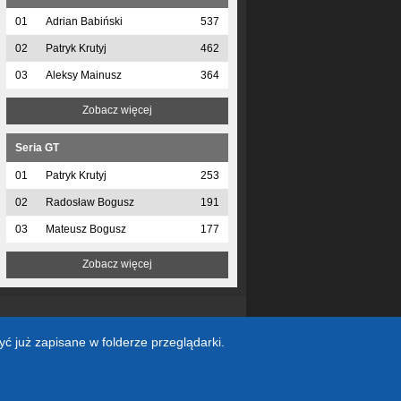
01
Adrian Babiński
537
02
Patryk Krutyj
462
03
Aleksy Mainusz
364
Zobacz więcej
Seria GT
01
Patryk Krutyj
253
02
Radosław Bogusz
191
03
Mateusz Bogusz
177
Zobacz więcej
yć już zapisane w folderze przeglądarki.