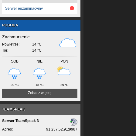
Serwer egzaminacyjny
POGODA
Zachmurzenie
Powietrze:
14 °C
Tor:
14 °C
SOB
NIE
PON
20 °C
18 °C
25 °C
Zobacz więcej
TEAMSPEAK
Serwer TeamSpeak 3
Adres:
91.237.52.91:9987