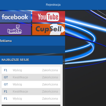
Rejestracja
Reklama
NAJBLIŻSZE SESJE
F1
Wyścig
Zakończona
GT
Kwalifikacje
Zakończona
GT
Wyścig
Zakończona
F1
Kwalifikacje
Zakończona
F1
Wyścig
Zakończona