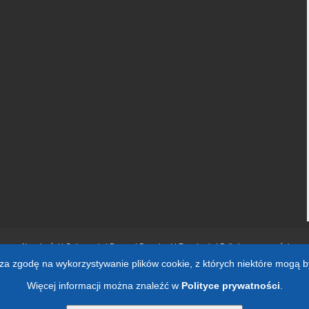
Aktualności
|
Ogłoszenia
|
Pomoc
|
Download
|
Regulamin
|
Polityka prywatności
cza zgodę na wykorzystywanie plików cookie, z których niektóre mogą b
Kontakt:
f1onlinepl@gmail.com
Więcej informacji można znaleźć w
Polityce prywatności
.
Liczba odwiedzin:
51 288 476