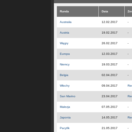
Runda
Data
Ze
Australia
12.02.2017
-
Austria
19.02.2017
-
Węgry
26.02.2017
-
Europa
12.03.2017
-
Niemcy
19.03.2017
-
Belgia
02.04.2017
-
Włochy
09.04.2017
Re
San Marino
23.04.2017
Re
Malezja
07.05.2017
-
Japonia
14.05.2017
Re
Pacyfik
21.05.2017
-