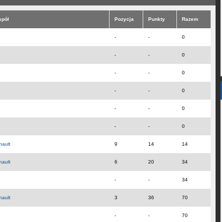
spół
Pozycja
Punkty
Razem
-
-
0
-
-
0
-
-
0
-
-
0
-
-
0
-
-
0
nault
9
14
14
nault
6
20
34
-
-
34
nault
3
36
70
-
-
70